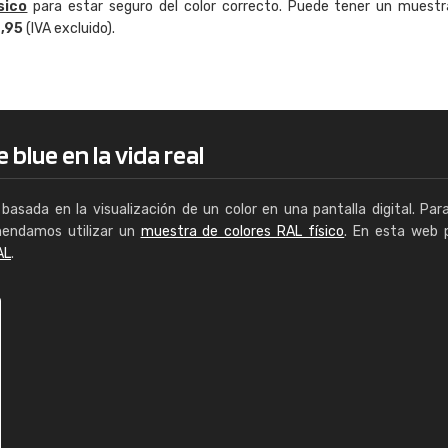
sico
para estar seguro del color correcto. Puede tener un muestr
Enrique
4,95
(IVA excluido).
"Buen servicio. No obstante No es fá
encontrar/comprar lo que se busca"
 blue en la vida real
basada en la visualización de un color en una pantalla digital. Par
mendamos utilizar un
muestra de colores RAL físico
. En esta web 
AL
.