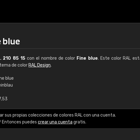
e blue
AL
210 85 15
con el nombre de color
Fine blue
. Este color RAL est
istema de color
RAL Design
.
ne blue
einblau
€15
7,53
RAL K7 a base de a
ar sus propias colecciones de colores RAL con una cuenta.
216 colores RAL Class
? Entonces puedes
crear una cuenta
gratis.
5 x 15 cm, brillo