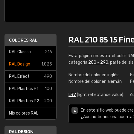
RAL 210 85 15 Fin
COLORES RAL
RAL Classic
216
Esta página muestra el color R
categoría
200 - 290
, parte del s
RAL Design
1.825
Nombre del color en inglés:
Fi
RAL Effect
490
Nombre del color en alemán:
F
RAL Plastics P1
100
LRV
(light reflectance value):
6
RAL Plastics P2
200
En este sitio web puede cre
Mis colores RAL
¿Aún no tienes una cuenta
RAL DESIGN