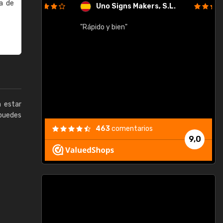
a de
Uno Signs Makers, S.L.
cil
"Rápido y bien"
"
c
a estar
puedes
463
comentarios
9,0