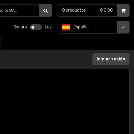
0
productos
€ 0,00
Oscuro
Luz
Español
Iniciar sesión