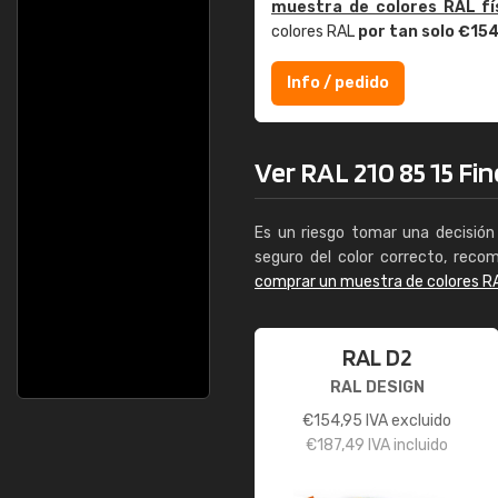
muestra de colores RAL fí
colores RAL
por tan solo €15
Info / pedido
Ver RAL 210 85 15 Fine
Es un riesgo tomar una decisión 
seguro del color correcto, reco
comprar un muestra de colores R
RAL D2
RAL DESIGN
€
154,95
IVA excluido
€
187,49
IVA incluido