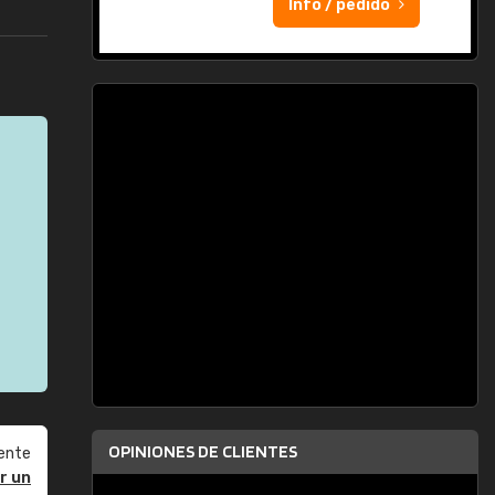
Info / pedido
OPINIONES DE CLIENTES
ente
r un