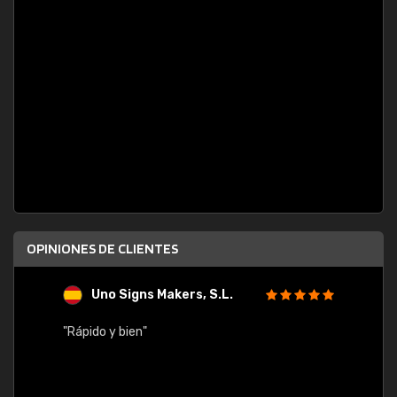
OPINIONES DE CLIENTES
Uno Signs Makers, S.L.
s
"Rápido y bien"
"Buen 
consu