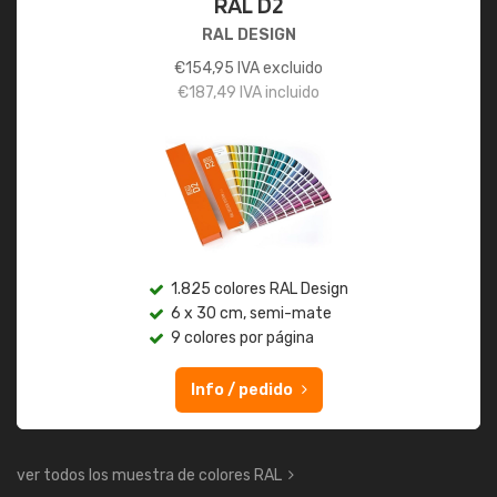
RAL D2
RAL DESIGN
€
154,95
IVA excluido
€
187,49
IVA incluido
1.825 colores RAL Design
6 x 30 cm, semi-mate
9 colores por página
Info / pedido
ver todos los muestra de colores RAL