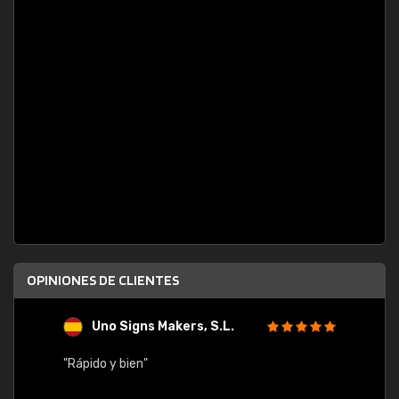
OPINIONES DE CLIENTES
Uno Signs Makers, S.L.
s
"Rápido y bien"
"Buen 
consu