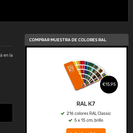
COMPRAR MUESTRA DE COLORES RAL
á en la
,95
€15,95
gua
RAL K7
ic
216 colores RAL Classic
5 x 15 cm, brillo