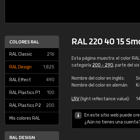
RAL 220 40 15 Sm
COLORES RAL
RAL Classic
216
Esta página muestra el color RA
categoría
200 - 290
, parte del s
RAL Design
1.825
Nombre del color en inglés:
S
RAL Effect
490
Nombre del color en alemán:
Ki
RAL Plastics P1
100
LRV
(light reflectance value):
1
RAL Plastics P2
200
En este sitio web puede cre
Mis colores RAL
¿Aún no tienes una cuenta
RAL DESIGN