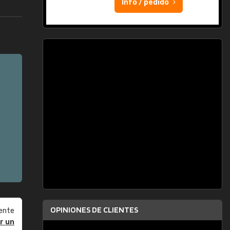
Info / pedido
OPINIONES DE CLIENTES
ente
r un