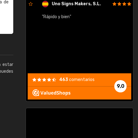
a de
Uno Signs Makers, S.L.
cil
"Rápido y bien"
"
c
a estar
puedes
463
comentarios
9,0