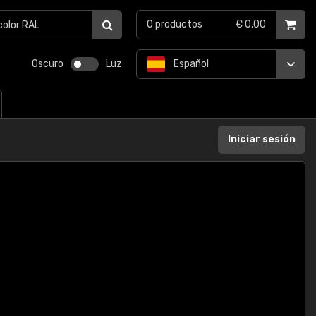
0
productos
€ 0,00
Oscuro
Luz
Español
Iniciar sesión