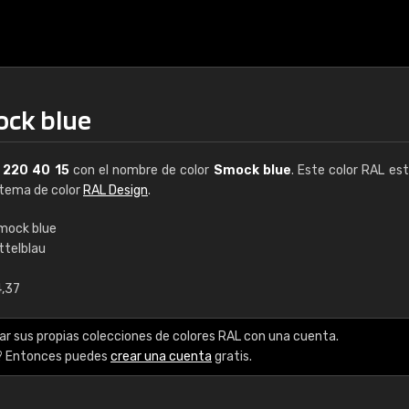
ock blue
L
220 40 15
con el nombre de color
Smock blue
. Este color RAL est
istema de color
RAL Design
.
mock blue
ttelblau
€15
4,37
RAL K7 a base de a
ar sus propias colecciones de colores RAL con una cuenta.
216 colores RAL Class
? Entonces puedes
crear una cuenta
gratis.
5 x 15 cm, brillo