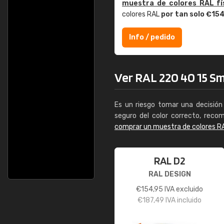
muestra de colores RAL fí
colores RAL
por tan solo €15
Info / pedido
Ver RAL 220 40 15 Smo
Es un riesgo tomar una decisión 
seguro del color correcto, reco
comprar un muestra de colores R
RAL D2
RAL DESIGN
€
154,95
IVA excluido
€
187,49
IVA incluido