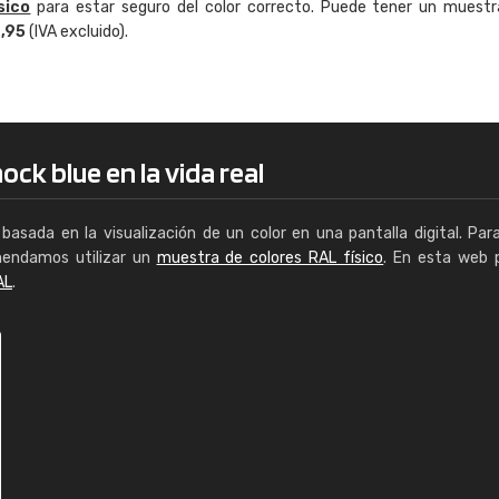
sico
para estar seguro del color correcto. Puede tener un muestr
Enrique
4,95
(IVA excluido).
"Buen servicio. No obstante No es fá
encontrar/comprar lo que se busca"
ck blue en la vida real
basada en la visualización de un color en una pantalla digital. Par
mendamos utilizar un
muestra de colores RAL físico
. En esta web 
AL
.