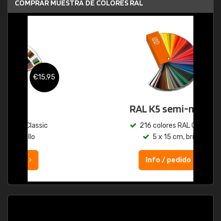
COMPRAR MUESTRA DE COLORES RAL
€46,95
RAL K5 semi-mate
216 colores RAL Classic
5 x 15 cm, brillo
Info / pedido