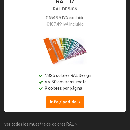
RAL D2
RAL DESIGN
€
154,95
IVA excluido
€
187,49
IVA incluido
1.825 colores RAL Design
6 x 30 cm, semi-mate
9 colores por página
Info / pedido
ver todos los muestra de colores RAL