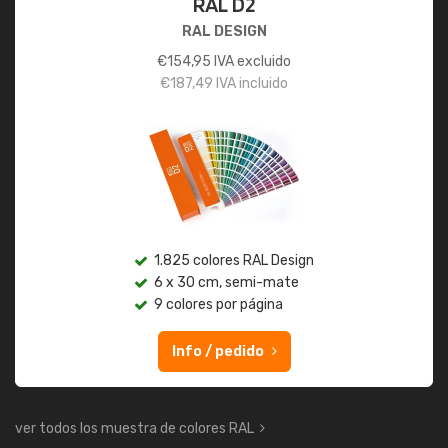
RAL D2
RAL DESIGN
€
154,95
IVA excluido
€
187,49
IVA incluido
1.825 colores RAL Design
6 x 30 cm, semi-mate
9 colores por página
Info / pedido
ver todos los muestra de colores RAL