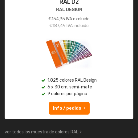
RAL D2
RAL DESIGN
€
154,95
IVA excluido
€
187,49
IVA incluido
1.825 colores RAL Design
6 x 30 cm, semi-mate
9 colores por página
Info / pedido
ver todos los muestra de colores RAL