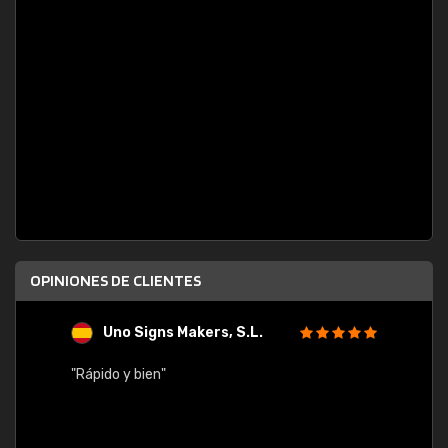
OPINIONES DE CLIENTES
Uno Signs Makers, S.L.
s
"Rápido y bien"
"Buen 
consu