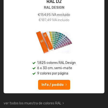
RAL D2
RAL DESIGN
€
154,95
IVA excluido
€
187,49
IVA incluido
1.825 colores RAL Design
6 x 30 cm, semi-mate
9 colores por página
Info / pedido
ver todos los muestra de colores RAL