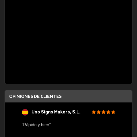
OPINIONES DE CLIENTES
Uno Signs Makers, S.L.
s
"Rápido y bien"
"Buen 
consu