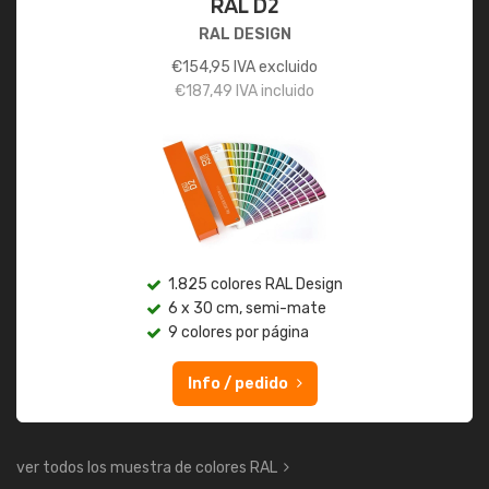
RAL D2
RAL DESIGN
€
154,95
IVA excluido
€
187,49
IVA incluido
1.825 colores RAL Design
6 x 30 cm, semi-mate
9 colores por página
Info / pedido
ver todos los muestra de colores RAL