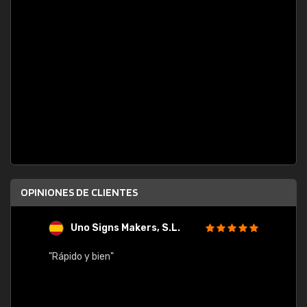
OPINIONES DE CLIENTES
Uno Signs Makers, S.L.
s
"Rápido y bien"
"Buen 
consu