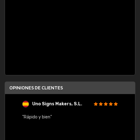
OPINIONES DE CLIENTES
Uno Signs Makers, S.L.
s
"Rápido y bien"
"Buen 
consu