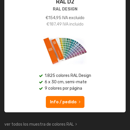
RAL D2
RAL DESIGN
€
154,95
IVA excluido
€
187,49
IVA incluido
1.825 colores RAL Design
6 x 30 cm, semi-mate
9 colores por página
Info / pedido
ver todos los muestra de colores RAL