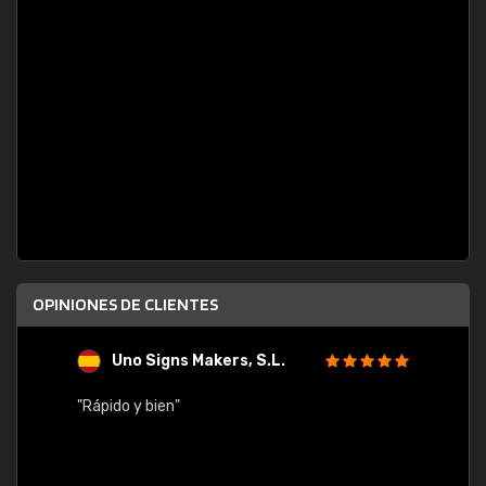
OPINIONES DE CLIENTES
Uno Signs Makers, S.L.
s
"Rápido y bien"
"Buen 
consu