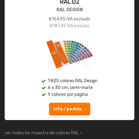
RAL D2
RAL DESIGN
€
154,95
IVA excluido
€
187,49
IVA incluido
1.825 colores RAL Design
6 x 30 cm, semi-mate
9 colores por página
Info / pedido
ver todos los muestra de colores RAL