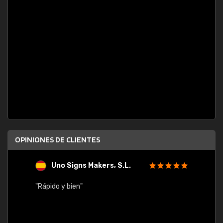
OPINIONES DE CLIENTES
Uno Signs Makers, S.L.
s
"Rápido y bien"
"Buen 
consu