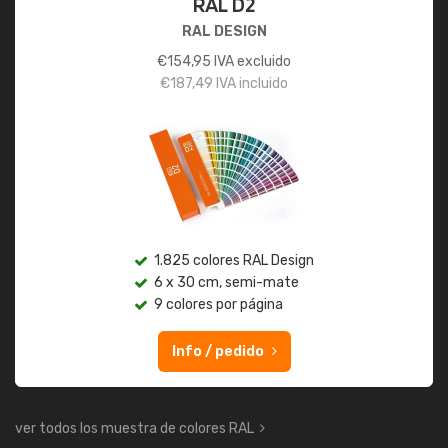
RAL D2
RAL DESIGN
€
154,95
IVA excluido
€
187,49
IVA incluido
1.825 colores RAL Design
6 x 30 cm, semi-mate
9 colores por página
Info / pedido
ver todos los muestra de colores RAL