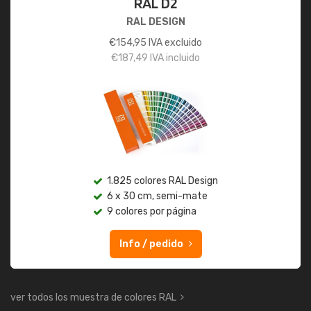
RAL D2
RAL DESIGN
€
154,95
IVA excluido
€
187,49
IVA incluido
1.825 colores RAL Design
6 x 30 cm, semi-mate
9 colores por página
Info / pedido
ver todos los muestra de colores RAL