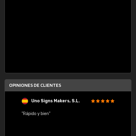
OPINIONES DE CLIENTES
Uno Signs Makers, S.L.
s
"Rápido y bien"
"Buen 
consu