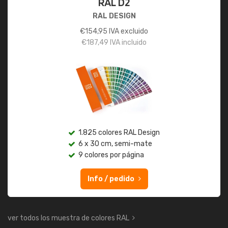
RAL D2
RAL DESIGN
€
154,95
IVA excluido
€
187,49
IVA incluido
1.825 colores RAL Design
6 x 30 cm, semi-mate
9 colores por página
Info / pedido
ver todos los muestra de colores RAL