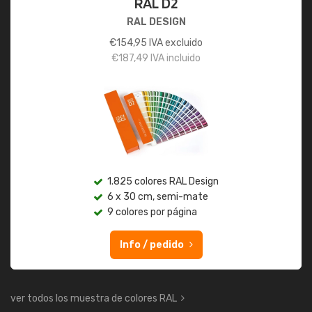
RAL D2
RAL DESIGN
€
154,95
IVA excluido
€
187,49
IVA incluido
1.825 colores RAL Design
6 x 30 cm, semi-mate
9 colores por página
Info / pedido
ver todos los muestra de colores RAL