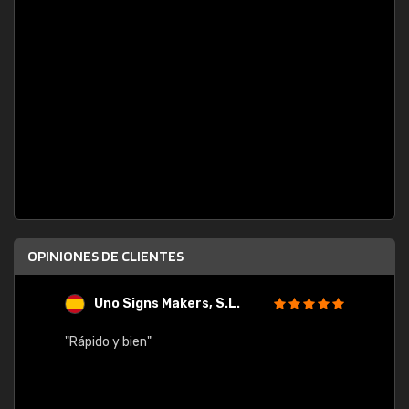
OPINIONES DE CLIENTES
Uno Signs Makers, S.L.
s
"Rápido y bien"
"Buen 
consu