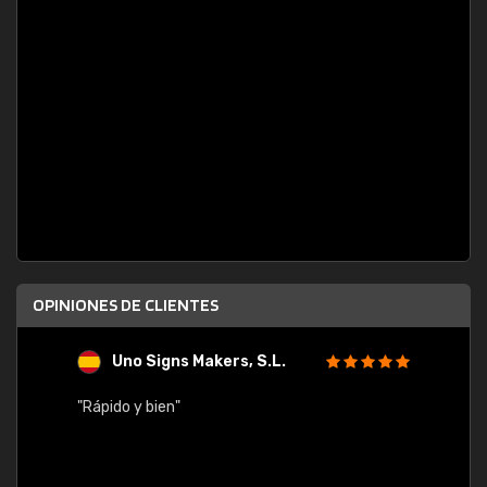
OPINIONES DE CLIENTES
Uno Signs Makers, S.L.
s
"Rápido y bien"
"Buen 
consu