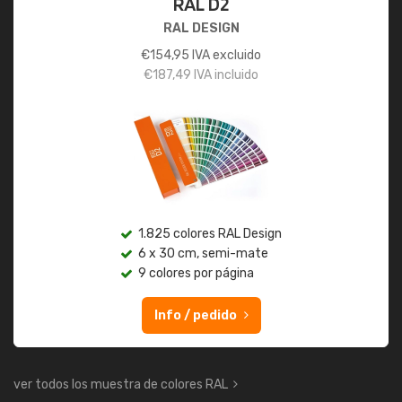
RAL D2
RAL DESIGN
€
154,95
IVA excluido
€
187,49
IVA incluido
1.825 colores RAL Design
6 x 30 cm, semi-mate
9 colores por página
Info / pedido
ver todos los muestra de colores RAL