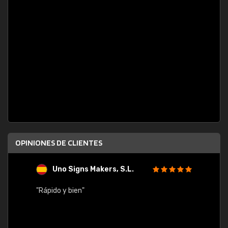
OPINIONES DE CLIENTES
Uno Signs Makers, S.L.
s
"Rápido y bien"
"Buen 
consu