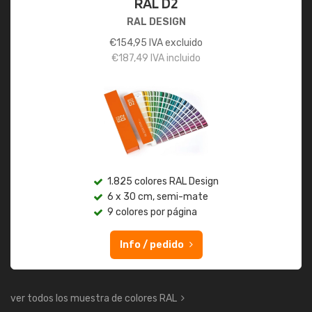
RAL D2
RAL DESIGN
€
154,95
IVA excluido
€
187,49
IVA incluido
1.825 colores RAL Design
6 x 30 cm, semi-mate
9 colores por página
Info / pedido
ver todos los muestra de colores RAL