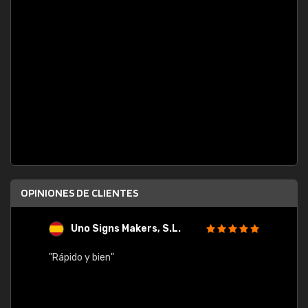
OPINIONES DE CLIENTES
Uno Signs Makers, S.L.
s
"Rápido y bien"
"Buen 
consu