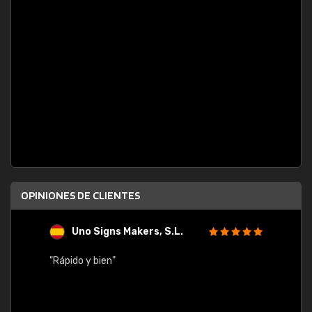
OPINIONES DE CLIENTES
Uno Signs Makers, S.L.
s
"Rápido y bien"
"Buen 
consu