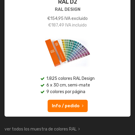
RAL D2
RAL DESIGN
€
154,95
IVA excluido
€
187,49
IVA incluido
1.825 colores RAL Design
6 x 30 cm, semi-mate
9 colores por página
Info / pedido
ver todos los muestra de colores RAL