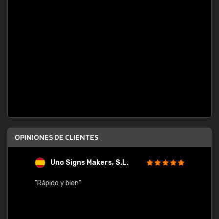
OPINIONES DE CLIENTES
Uno Signs Makers, S.L.
s
"Rápido y bien"
"Buen 
consu