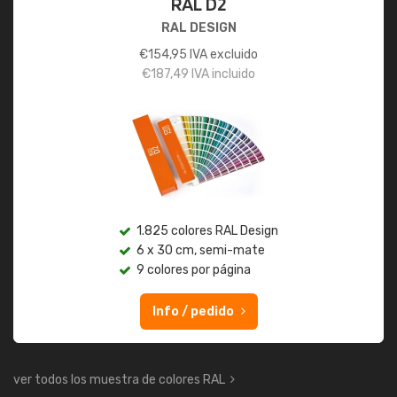
RAL D2
RAL DESIGN
€
154,95
IVA excluido
€
187,49
IVA incluido
1.825 colores RAL Design
6 x 30 cm, semi-mate
9 colores por página
Info / pedido
ver todos los muestra de colores RAL