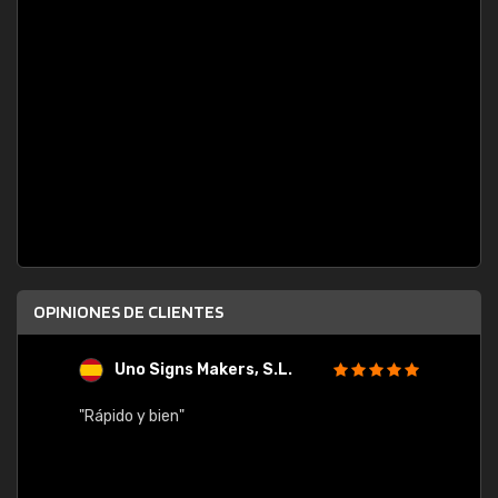
OPINIONES DE CLIENTES
Uno Signs Makers, S.L.
s
"Rápido y bien"
"Buen 
consu