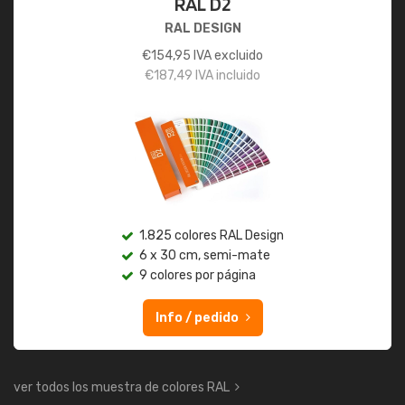
RAL D2
RAL DESIGN
€
154,95
IVA excluido
€
187,49
IVA incluido
1.825 colores RAL Design
6 x 30 cm, semi-mate
9 colores por página
Info / pedido
ver todos los muestra de colores RAL