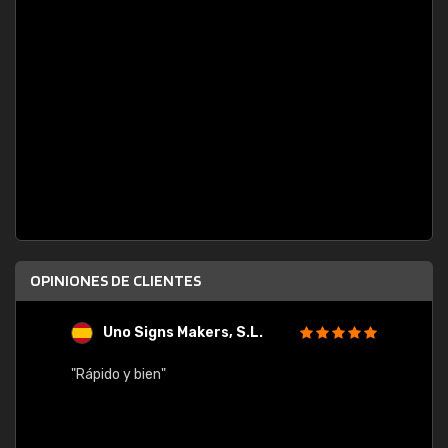
OPINIONES DE CLIENTES
Uno Signs Makers, S.L.
s
"Rápido y bien"
"Buen 
consu