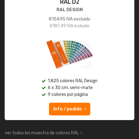
RAL D2
RAL DESIGN
€
154,95
IVA excluido
€
187,49
IVA incluido
1.825 colores RAL Design
6 x 30 cm, semi-mate
9 colores por página
Info / pedido
ver todos los muestra de colores RAL