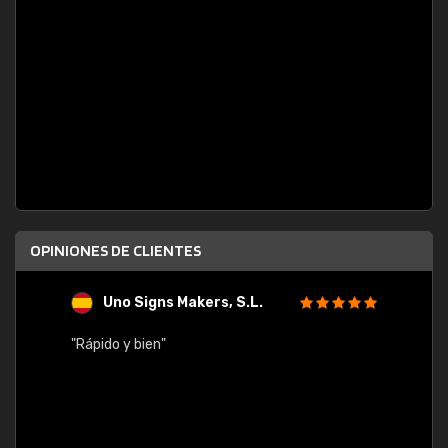
OPINIONES DE CLIENTES
Uno Signs Makers, S.L.
s
"Rápido y bien"
"Buen 
consu