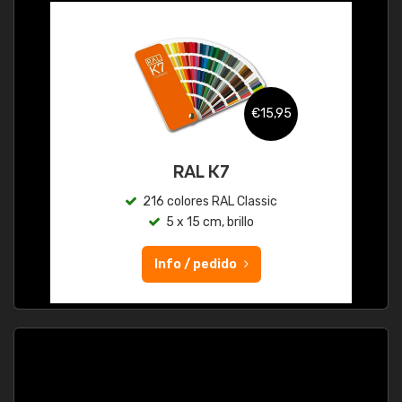
€15,95
RAL K7
216 colores RAL Classic
5 x 15 cm, brillo
Info / pedido