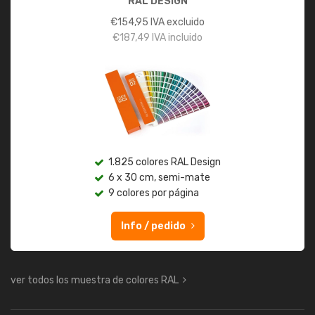
RAL DESIGN
€
154,95
IVA excluido
€
187,49
IVA incluido
1.825 colores RAL Design
6 x 30 cm, semi-mate
9 colores por página
Info / pedido
ver todos los muestra de colores RAL