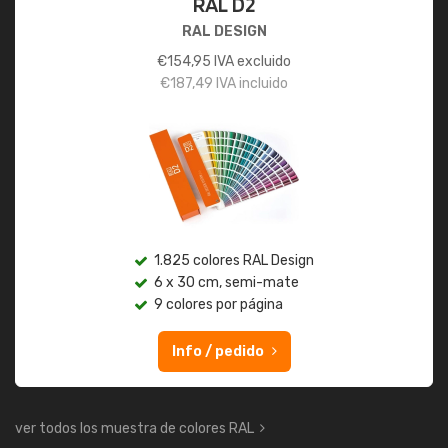
RAL D2
RAL DESIGN
€
154,95
IVA excluido
€
187,49
IVA incluido
1.825 colores RAL Design
6 x 30 cm, semi-mate
9 colores por página
Info / pedido
ver todos los muestra de colores RAL