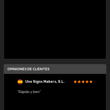
OPINIONES DE CLIENTES
Uno Signs Makers, S.L.
s
"Rápido y bien"
"Buen 
consu