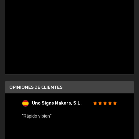
OPINIONES DE CLIENTES
Uno Signs Makers, S.L.
s
"Rápido y bien"
"Buen 
consu