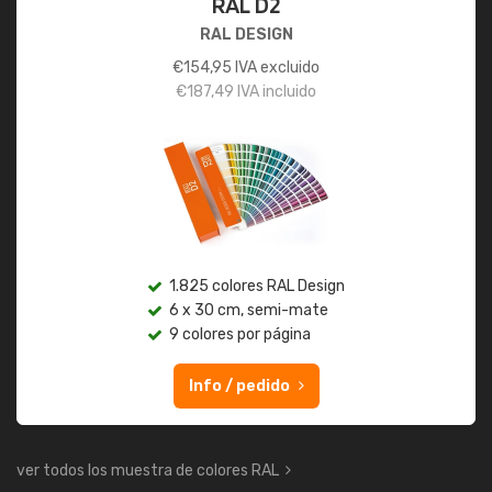
RAL D2
RAL DESIGN
€
154,95
IVA excluido
€
187,49
IVA incluido
1.825 colores RAL Design
6 x 30 cm, semi-mate
9 colores por página
Info / pedido
ver todos los muestra de colores RAL