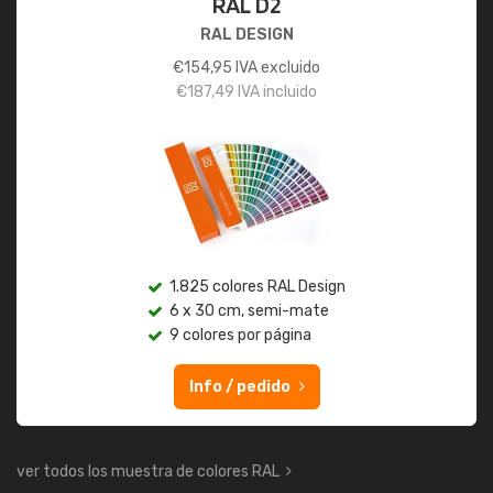
RAL D2
RAL DESIGN
€
154,95
IVA excluido
€
187,49
IVA incluido
1.825 colores RAL Design
6 x 30 cm, semi-mate
9 colores por página
Info / pedido
ver todos los muestra de colores RAL