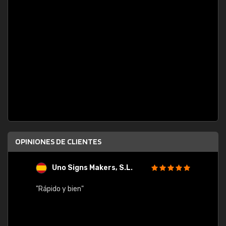
OPINIONES DE CLIENTES
Uno Signs Makers, S.L.
s
"Rápido y bien"
"Buen 
consu