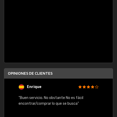
OPINIONES DE CLIENTES
Enrique
U
"Buen servicio. No obstante No es fácil
"Rápid
encontrar/comprar lo que se busca"