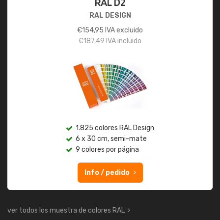
RAL D2
RAL DESIGN
€
154,95
IVA excluido
€
187,49
IVA incluido
1.825 colores RAL Design
6 x 30 cm, semi-mate
9 colores por página
Info / pedido
ver todos los muestra de colores RAL