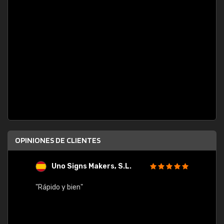
OPINIONES DE CLIENTES
Uno Signs Makers, S.L.
s
"Rápido y bien"
"Buen 
consu