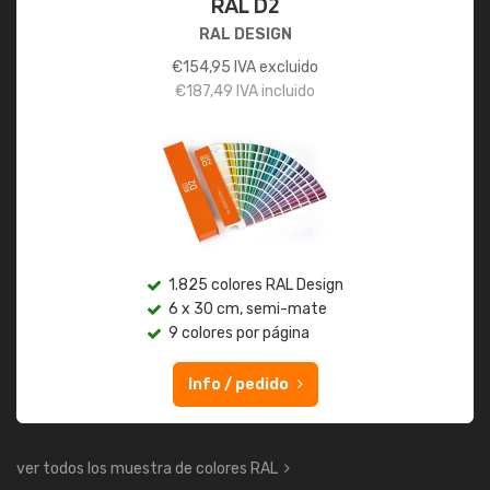
RAL D2
RAL DESIGN
€
154,95
IVA excluido
€
187,49
IVA incluido
1.825 colores RAL Design
6 x 30 cm, semi-mate
9 colores por página
Info / pedido
ver todos los muestra de colores RAL