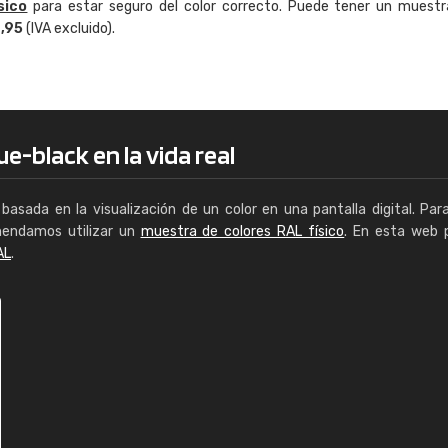
sico
para estar seguro del color correcto. Puede tener un muestr
Enrique
4,95
(IVA excluido).
"Buen servicio. No obstante No es fá
encontrar/comprar lo que se busca"
e-black en la vida real
basada en la visualización de un color en una pantalla digital. Par
mendamos utilizar un
muestra de colores RAL físico
. En esta web 
AL
.