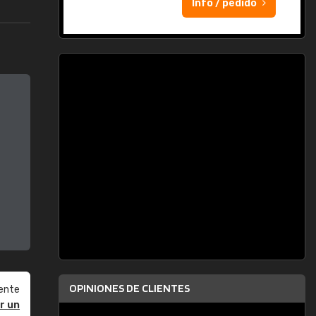
Info / pedido
OPINIONES DE CLIENTES
ente
r un