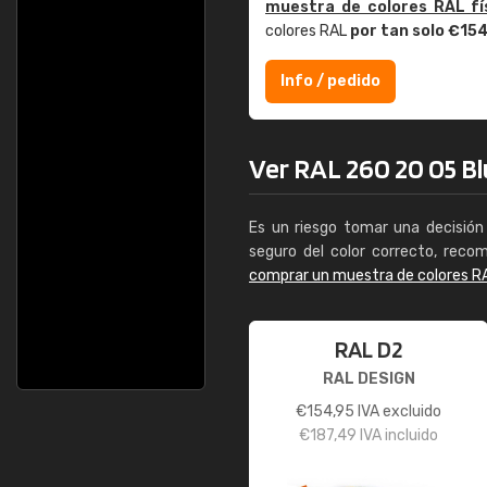
muestra de colores RAL fí
colores RAL
por tan solo €15
Info / pedido
Ver RAL 260 20 05 Blu
Es un riesgo tomar una decisión 
seguro del color correcto, reco
comprar un muestra de colores R
RAL D2
RAL DESIGN
€
154,95
IVA excluido
€
187,49
IVA incluido