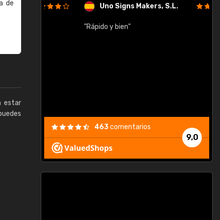
a de
Uno Signs Makers, S.L.
cil
"Rápido y bien"
"
c
a estar
puedes
463
comentarios
9,0