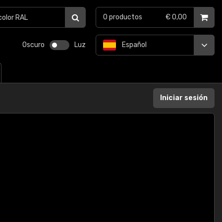
0
productos
€ 0,00
Oscuro
Luz
Español
Iniciar sesión