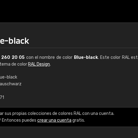
ue-black
L
260 20 05
con el nombre de color
Blue-black
. Este color RAL est
istema de color
RAL Design
.
lue-black
lauschwarz
€15
71
RAL K7 a base de a
ar sus propias colecciones de colores RAL con una cuenta.
216 colores RAL Class
? Entonces puedes
crear una cuenta
gratis.
5 x 15 cm, brillo