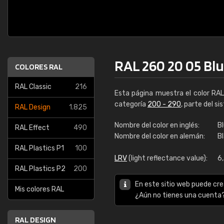
RAL 260 20 05 Bl
COLORES RAL
RAL Classic
216
Esta página muestra el color RA
categoría
200 - 290
, parte del s
RAL Design
1.825
Nombre del color en inglés:
B
RAL Effect
490
Nombre del color en alemán:
B
RAL Plastics P1
100
LRV
(light reflectance value):
6,
RAL Plastics P2
200
En este sitio web puede cre
Mis colores RAL
¿Aún no tienes una cuenta
RAL DESIGN