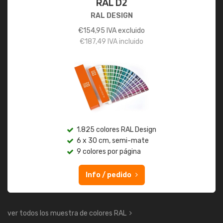
RAL D2
RAL DESIGN
€
154,95
IVA excluido
€
187,49
IVA incluido
1.825 colores RAL Design
6 x 30 cm, semi-mate
9 colores por página
Info / pedido
ver todos los muestra de colores RAL