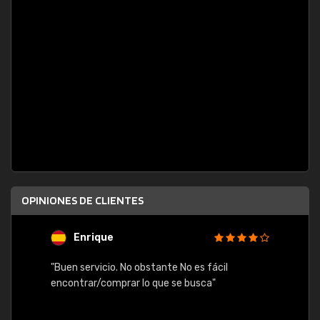
OPINIONES DE CLIENTES
Enrique
U
"Buen servicio. No obstante No es fácil
"Rápid
table,
encontrar/comprar lo que se busca"