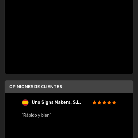
OPINIONES DE CLIENTES
Uno Signs Makers, S.L.
s
"Rápido y bien"
"Buen 
consu