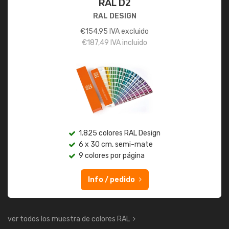
RAL D2
RAL DESIGN
€
154,95
IVA excluido
€
187,49
IVA incluido
1.825 colores RAL Design
6 x 30 cm, semi-mate
9 colores por página
Info / pedido
ver todos los muestra de colores RAL