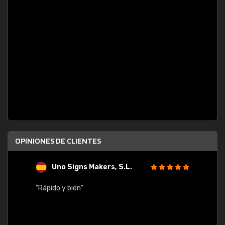
OPINIONES DE CLIENTES
Uno Signs Makers, S.L.
s
"Rápido y bien"
"Buen 
consu