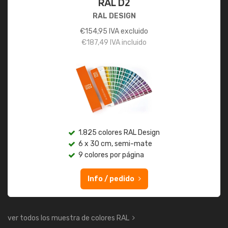
RAL D2
RAL DESIGN
€
154,95
IVA excluido
€
187,49
IVA incluido
1.825 colores RAL Design
6 x 30 cm, semi-mate
9 colores por página
Info / pedido
ver todos los muestra de colores RAL