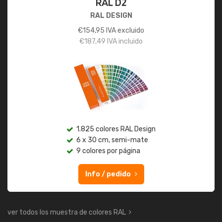
RAL D2
RAL DESIGN
€
154,95
IVA excluido
€
187,49
IVA incluido
1.825 colores RAL Design
6 x 30 cm, semi-mate
9 colores por página
Info / pedido
ver todos los muestra de colores RAL