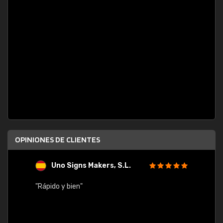
OPINIONES DE CLIENTES
Uno Signs Makers, S.L.
s
"Rápido y bien"
"Buen 
consu