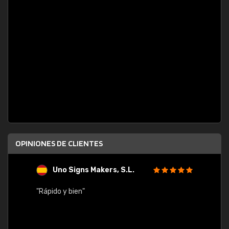
OPINIONES DE CLIENTES
Uno Signs Makers, S.L.
s
"Rápido y bien"
"Buen 
consu