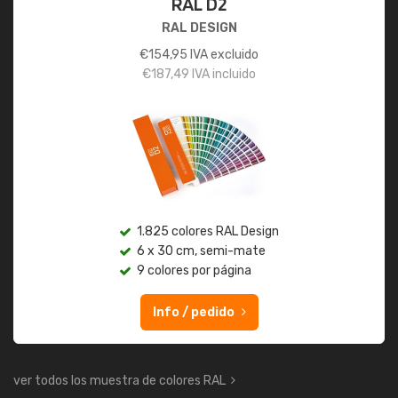
RAL D2
RAL DESIGN
€
154,95
IVA excluido
€
187,49
IVA incluido
1.825 colores RAL Design
6 x 30 cm, semi-mate
9 colores por página
Info / pedido
ver todos los muestra de colores RAL