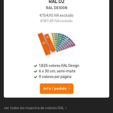
RAL D2
RAL DESIGN
€
154,95
IVA excluido
€
187,49
IVA incluido
1.825 colores RAL Design
6 x 30 cm, semi-mate
9 colores por página
Info / pedido
ver todos los muestra de colores RAL