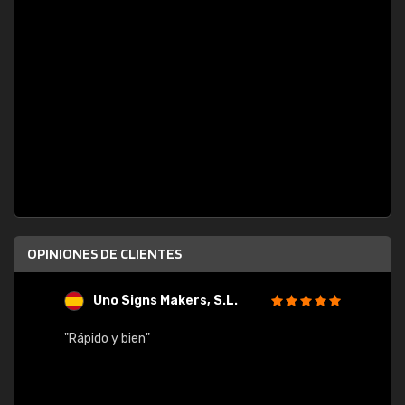
OPINIONES DE CLIENTES
Uno Signs Makers, S.L.
s
"Rápido y bien"
"Buen 
consu