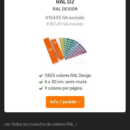
RAL D2
RAL DESIGN
€
154,95
IVA excluido
€
187,49
IVA incluido
1.825 colores RAL Design
6 x 30 cm, semi-mate
9 colores por página
Info / pedido
ver todos los muestra de colores RAL