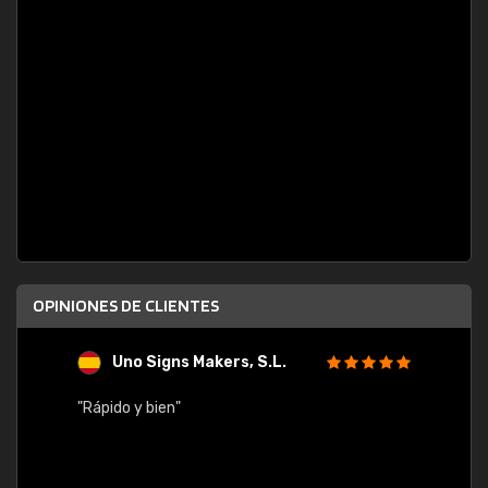
OPINIONES DE CLIENTES
Uno Signs Makers, S.L.
s
"Rápido y bien"
"Buen 
consu