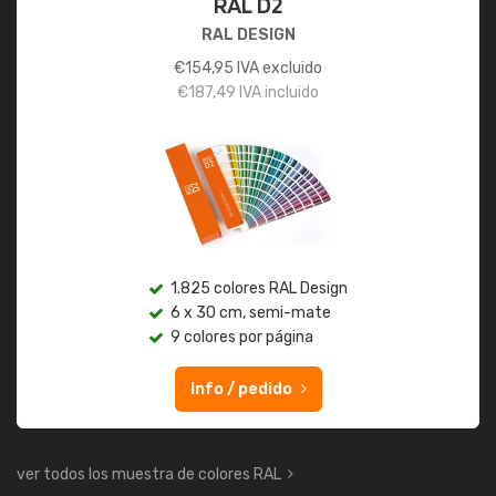
RAL D2
RAL DESIGN
€
154,95
IVA excluido
€
187,49
IVA incluido
1.825 colores RAL Design
6 x 30 cm, semi-mate
9 colores por página
Info / pedido
ver todos los muestra de colores RAL