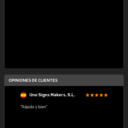
OPINIONES DE CLIENTES
Uno Signs Makers, S.L.
s
"Rápido y bien"
"Buen 
consu