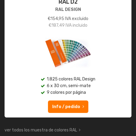
RAL D2
RAL DESIGN
€
154,95
IVA excluido
€
187,49
IVA incluido
1.825 colores RAL Design
6 x 30 cm, semi-mate
9 colores por página
Info / pedido
ver todos los muestra de colores RAL