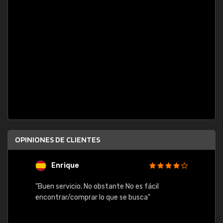
OPINIONES DE CLIENTES
Enrique
U
"Buen servicio. No obstante No es fácil
"Rápid
table,
encontrar/comprar lo que se busca"