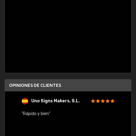
OPINIONES DE CLIENTES
Uno Signs Makers, S.L.
s
"Rápido y bien"
"Buen 
consu