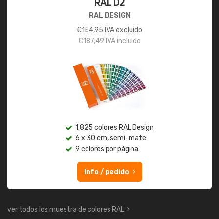
RAL D2
RAL DESIGN
€
154,95
IVA excluido
€
187,49
IVA incluido
1.825 colores RAL Design
6 x 30 cm, semi-mate
9 colores por página
Info / pedido
ver todos los muestra de colores RAL