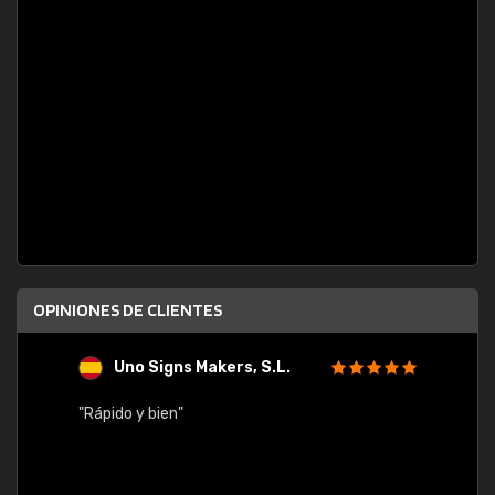
OPINIONES DE CLIENTES
Uno Signs Makers, S.L.
s
"Rápido y bien"
"Buen 
consu