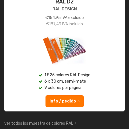
RAL D2
RAL DESIGN
€
154,95
IVA excluido
€
187,49
IVA incluido
1.825 colores RAL Design
6 x 30 cm, semi-mate
9 colores por página
Info / pedido
ver todos los muestra de colores RAL