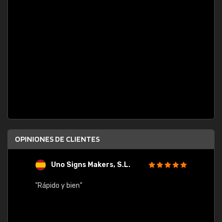
OPINIONES DE CLIENTES
Uno Signs Makers, S.L.
s
"Rápido y bien"
"Buen 
consu