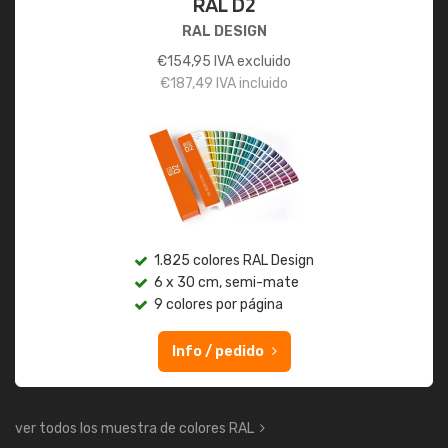
RAL D2
RAL DESIGN
€
154,95
IVA excluido
€
187,49
IVA incluido
1.825 colores RAL Design
6 x 30 cm, semi-mate
9 colores por página
Info / pedido
ver todos los muestra de colores RAL