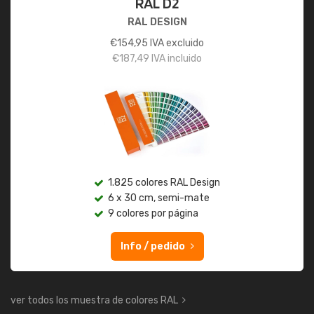
RAL D2
RAL DESIGN
€
154,95
IVA excluido
€
187,49
IVA incluido
1.825 colores RAL Design
6 x 30 cm, semi-mate
9 colores por página
Info / pedido
ver todos los muestra de colores RAL