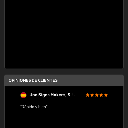
OPINIONES DE CLIENTES
Uno Signs Makers, S.L.
s
"Rápido y bien"
"Buen 
consu