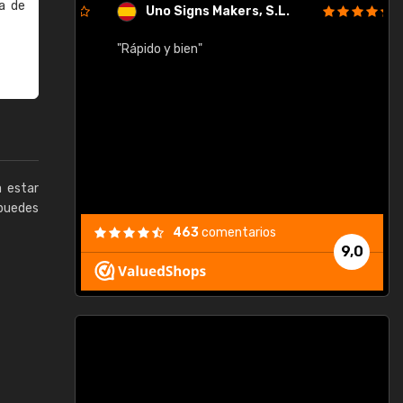
a de
Uno Signs Makers, S.L.
cil
"Rápido y bien"
"
c
a estar
puedes
463
comentarios
9,0