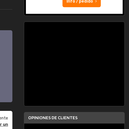
Info / pedido
OPINIONES DE CLIENTES
ente
r un