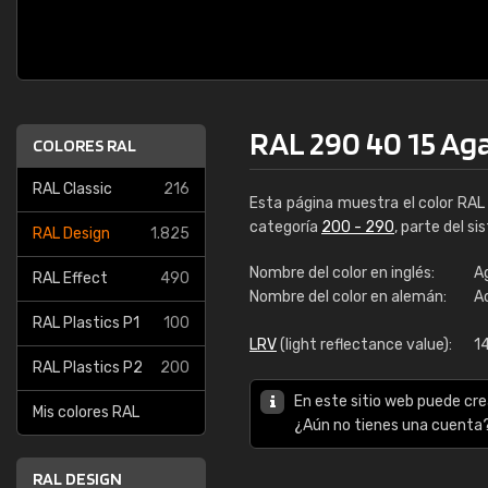
RAL 290 40 15 Aga
COLORES RAL
RAL Classic
216
Esta página muestra el color RA
categoría
200 - 290
, parte del s
RAL Design
1.825
Nombre del color en inglés:
A
RAL Effect
490
Nombre del color en alemán:
A
RAL Plastics P1
100
LRV
(light reflectance value):
1
RAL Plastics P2
200
En este sitio web puede cre
Mis colores RAL
¿Aún no tienes una cuenta
RAL DESIGN