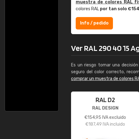
muestra de colores RAL fí
colores RAL
por tan solo €15
Info / pedido
Ver RAL 290 40 15 Aga
Es un riesgo tomar una decisión 
seguro del color correcto, reco
comprar un muestra de colores R
RAL D2
RAL DESIGN
€
154,95
IVA excluido
€
187,49
IVA incluido