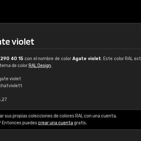
te violet
L
290 40 15
con el nombre de color
Agate violet
. Este color RAL est
istema de color
RAL Design
.
gate violet
chatviolett
€15
4,27
RAL K7 a base de a
ar sus propias colecciones de colores RAL con una cuenta.
216 colores RAL Class
? Entonces puedes
crear una cuenta
gratis.
5 x 15 cm, brillo