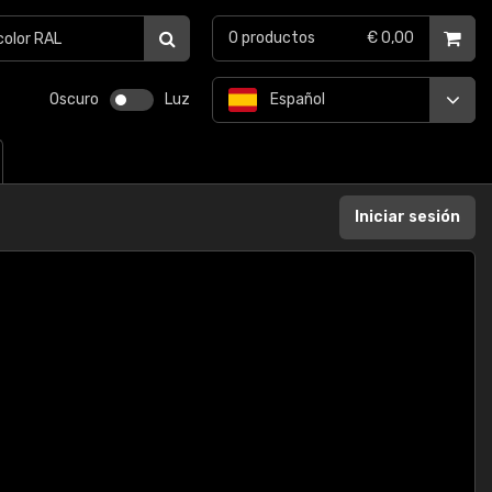
0
productos
€ 0,00
Oscuro
Luz
Español
Iniciar sesión