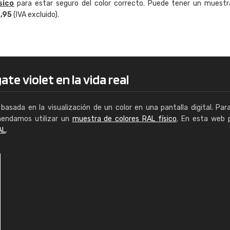
sico
para estar seguro del color correcto. Puede tener un muestr
Enrique
4,95
(IVA excluido).
"Buen servicio. No obstante No es fá
encontrar/comprar lo que se busca"
te violet en la vida real
basada en la visualización de un color en una pantalla digital. Par
mendamos utilizar un
muestra de colores RAL físico
. En esta web 
AL
.