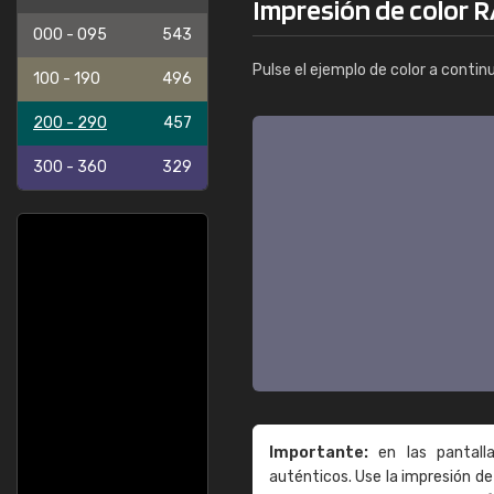
Impresión de color R
000 - 095
543
Pulse el ejemplo de color a contin
100 - 190
496
200 - 290
457
300 - 360
329
Importante:
en las pantall
auténticos. Use la impresión 