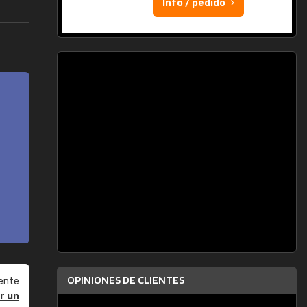
Info / pedido
OPINIONES DE CLIENTES
ente
r un