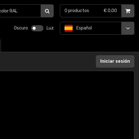
0
productos
€ 0,00
Oscuro
Luz
Español
Iniciar sesión