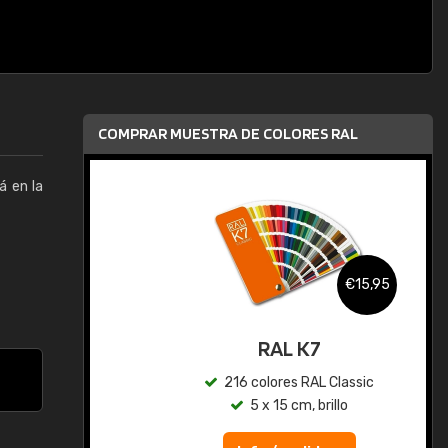
COMPRAR MUESTRA DE COLORES RAL
á en la
,95
€15,95
gua
RAL K7
ic
216 colores RAL Classic
5 x 15 cm, brillo