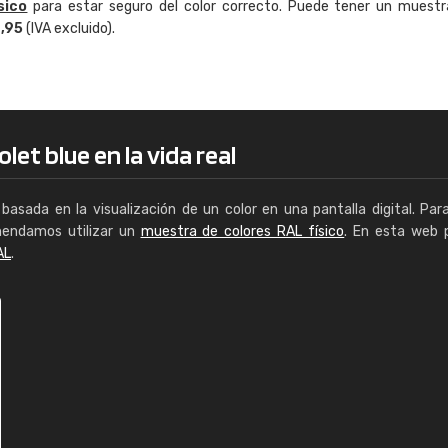
sico
para estar seguro del color correcto. Puede tener un muestr
Enrique
4,95
(IVA excluido).
"Buen servicio. No obstante No es fá
encontrar/comprar lo que se busca"
let blue en la vida real
basada en la visualización de un color en una pantalla digital. Par
mendamos utilizar un
muestra de colores RAL físico
. En esta web 
AL
.