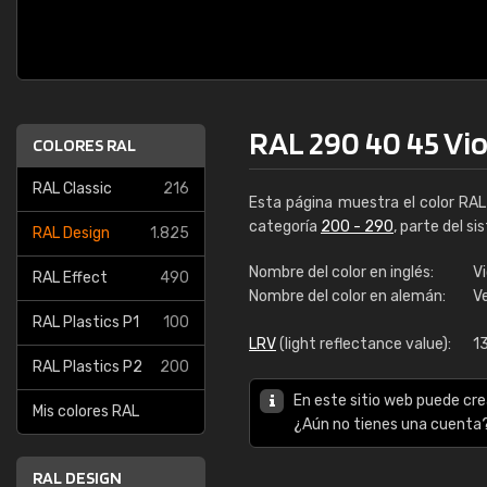
RAL 290 40 45 Vio
COLORES RAL
RAL Classic
216
Esta página muestra el color RA
categoría
200 - 290
, parte del s
RAL Design
1.825
Nombre del color en inglés:
Vi
RAL Effect
490
Nombre del color en alemán:
V
RAL Plastics P1
100
LRV
(light reflectance value):
1
RAL Plastics P2
200
En este sitio web puede cre
Mis colores RAL
¿Aún no tienes una cuenta
RAL DESIGN