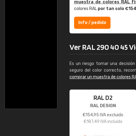
muestra de colores RAL fí
colores RAL
por tan solo €15
Info / pedido
Ver RAL 290 40 45 Vio
Es un riesgo tomar una decisión 
seguro del color correcto, reco
comprar un muestra de colores R
RAL D2
RAL DESIGN
€
154,95
IVA excluido
€
187,49
IVA incluido