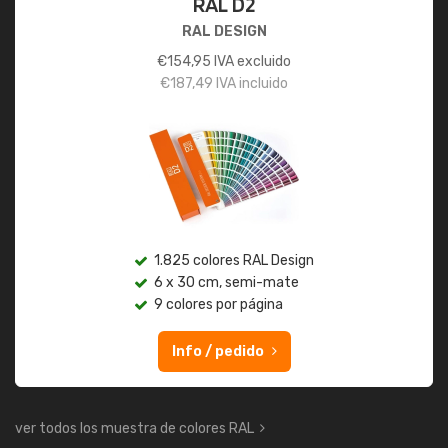
RAL D2
RAL DESIGN
€
154,95
IVA excluido
€
187,49
IVA incluido
1.825 colores RAL Design
6 x 30 cm, semi-mate
9 colores por página
Info / pedido
ver todos los muestra de colores RAL