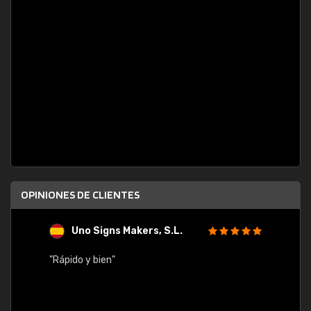
OPINIONES DE CLIENTES
Uno Signs Makers, S.L.
s
"Rápido y bien"
"Buen 
consu