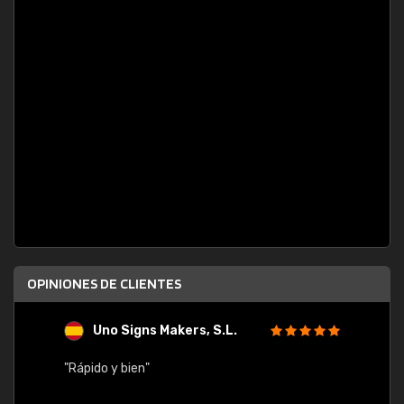
OPINIONES DE CLIENTES
Uno Signs Makers, S.L.
s
"Rápido y bien"
"Buen 
consu