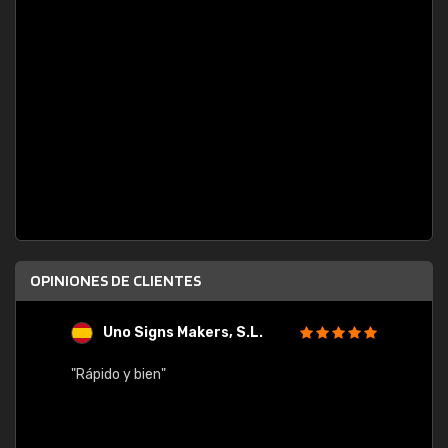
OPINIONES DE CLIENTES
Uno Signs Makers, S.L.
s
"Rápido y bien"
"Buen 
consu