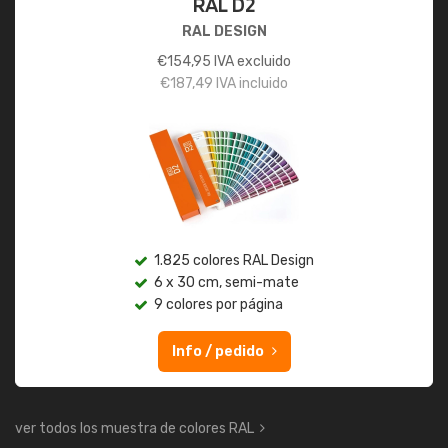
RAL D2
RAL DESIGN
€
154,95
IVA excluido
€
187,49
IVA incluido
1.825 colores RAL Design
6 x 30 cm, semi-mate
9 colores por página
Info / pedido
ver todos los muestra de colores RAL