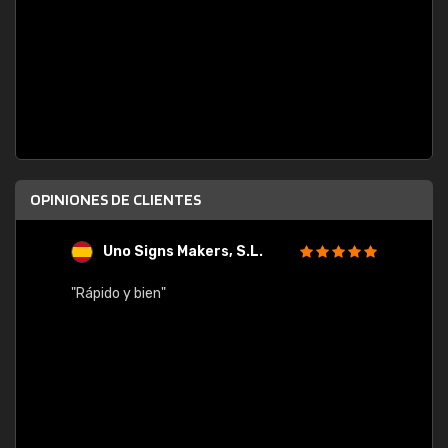
OPINIONES DE CLIENTES
Uno Signs Makers, S.L.
s
"Rápido y bien"
"Buen 
consu