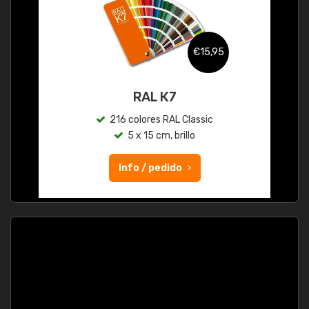
€15,95
RAL K7
216 colores RAL Classic
5 x 15 cm, brillo
Info / pedido