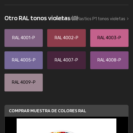
Otro RAL tonos violetas
(8)
todos RAL Plastics P1 tonos violetas
RAL 4001-P
RAL 4002-P
RAL 4003-P
RAL 4005-P
RAL 4007-P
RAL 4008-P
RAL 4009-P
COMPRAR MUESTRA DE COLORES RAL