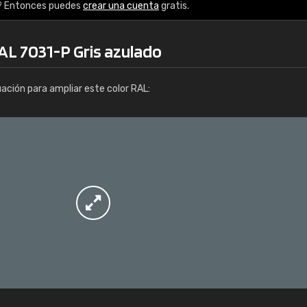
Info / pedido
? Entonces puedes
crear una cuenta
gratis.
AL 7031-P Gris azulado
uación para ampliar este color RAL: