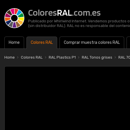
Colores
RAL
.com.es
Publicado por Whirlwind Internet. Vendemos productos of
(sin distribuidor RAL). RAL no es responsable del contenid
Home
Colores RAL
Comprar muestra colores RAL
Home
Colores RAL
RAL Plastics P1
RAL Tonos grises
RAL 70