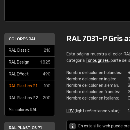
RAL 7031-P Gris 
COLORES RAL
RAL Classic
216
Esta página muestra el color R
categoría
Tonos grises
, parte del
RAL Design
1.825
Nombre del color en holandés:
B
RAL Effect
490
Nombre del color en inglés:
B
Nombre del color en alemán:
B
RAL Plastics P1
100
Nombre del color en francés:
G
RAL Plastics P2
200
Nombre del color en italiano:
G
Mis colores RAL
LRV
(light reflectance value):
1
En este sitio web puede cre
RAL PLASTICS P1