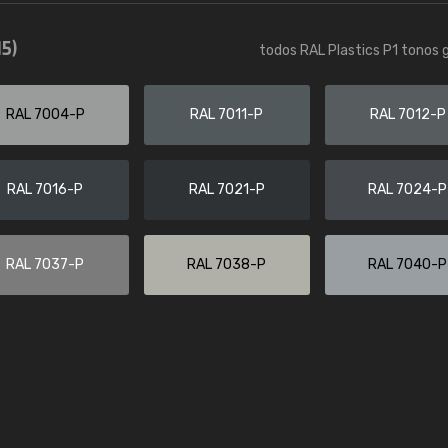
Enrique
15)
todos RAL Plastics P1 tonos g
"Buen servicio. No obstante No es fá
encontrar/comprar lo que se busca"
RAL 7004-P
RAL 7011-P
RAL 7012-P
RAL 7016-P
RAL 7021-P
RAL 7024-P
RAL 7037-P
RAL 7038-P
RAL 7040-P