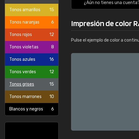
¿Aún no tienes una cuenta
Tonos amarillos
15
Impresión de color R
Tonos naranjas
6
Tonos rojos
12
Pulse el ejemplo de color a contin
Tonos violetas
8
Tonos azules
16
Tonos verdes
12
Tonos grises
15
Tonos marrones
10
Blancos y negros
6