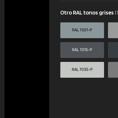
Otro RAL tonos grises
(
RAL 7001-P
RAL 7015-P
RAL 7035-P