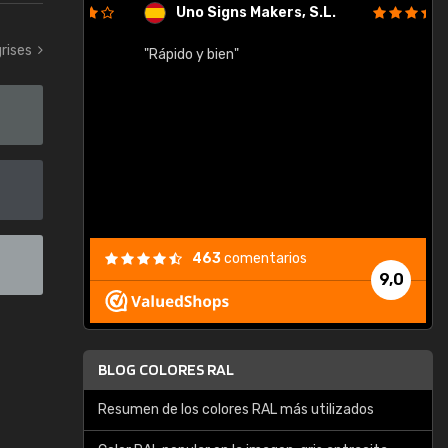
Uno Signs Makers, S.L.
rises
cil
"Rápido y bien"
"
c
463
comentarios
9,0
BLOG COLORES RAL
Resumen de los colores RAL más utilizados