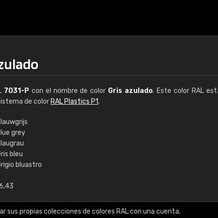
azulado
AL
7031-P
con el nombre de color
Gris azulado
. Este color RAL est
 sistema de color
RAL Plastics P1
.
lauwgrijs
lue grey
€15
laugrau
ris bleu
rigio bluastro
RAL K7 a base de a
6,43
216 colores RAL Class
5 x 15 cm, brillo
ar sus propias colecciones de colores RAL con una cuenta.