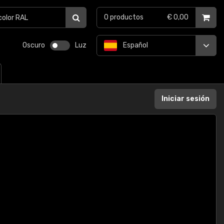
0
productos
€ 0,00
Oscuro
Luz
Español
Iniciar sesión